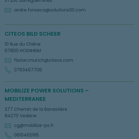
57200 Sarreguemines
andre.fonseca@solutions30.com
CITEOS BILD SCHEER
10 Rue du Chêne
67800 HOENHEIM
florian.munch@citeos.com
0763467708
MOBILIZE POWER SOLUTIONS –
MEDITERRANEE
377 Chemin de la Banastière
84270 Vedene
cg@mobilize-ps.fr
0610460915