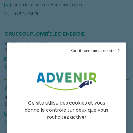
contact@courant-concept.com
0787776820
CRUSSOL PLOMB'ELEC ENERGIE
80 ROUTE DE VALENCE
07440 ALBOUSSIERE
Continuer sans accepter
crussolplomberie@orange.fr
0475800911
ABE ELECTRICITE
409 ROUTE DU PONT DE PIERRE
Ce site utilise des cookies et vous
06480 LA COLLE SUR LOUP
donne le contrôle sur ceux que vous
secretariat@abe-electricite.fr
souhaitez activer
0963484336