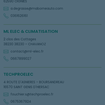
62590 OIGNIES
a.degrasse@maborneauto.com
0361626161
ML ELEC & CLIMATISATION
2 clos des Cottages
38230 38230 – CHAVANOZ
contact@ml-elec.fr
0667899027
TECHPROELEC
4 ROUTE D'ASNIERES – BOURSANDREAU
16570 SAINT GENIS D'HIERSAC
fouchier.s@techproelec.fr
0675367924