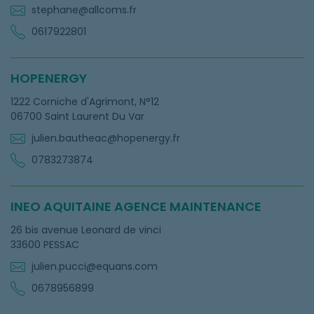
stephane@allcoms.fr
0617922801
HOPENERGY
1222 Corniche d'Agrimont, N°12
06700 Saint Laurent Du Var
julien.bautheac@hopenergy.fr
0783273874
INEO AQUITAINE AGENCE MAINTENANCE
26 bis avenue Leonard de vinci
33600 PESSAC
julien.pucci@equans.com
0678956899