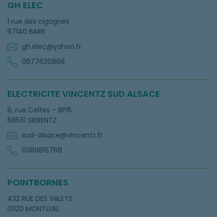
GH ELEC
1 rue des cigognes
67140 BARR
gh.elec@yahoo.fr
0677630869
ELECTRICITE VINCENTZ SUD ALSACE
8, rue Celtes – BP15
68510 SIERENTZ
sud-alsace@vincentz.fr
0389815768
POINTBORNES
432 RUE DES VALETS
01120 MONTLUEL