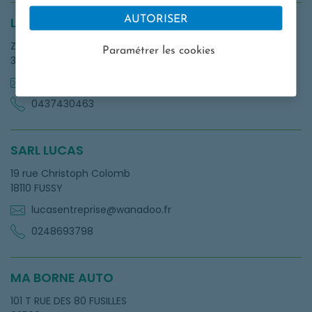
LS SERVICES LANDIRAS
AUTORISER
ZA 379 impasse Canteloup
Paramétrer les cookies
33720 LANDIRAS
contact@ls-services.com
0437430463
SARL LUCAS
19 rue Christoph Colomb
18110 FUSSY
lucasentreprise@wanadoo.fr
0248693798
MA BORNE AUTO
101 T RUE DES 80 FUSILLES