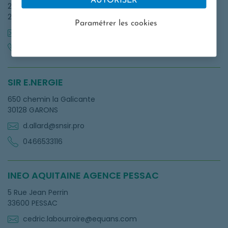
AUTORISER
2 BEG AVEL
29800 PLOUEDERN
Paramétrer les cookies
contact@sjbernard.fr
0298209000
SIR E.NERGIE
650 chemin la Galicante
30128 GARONS
d.allard@snsir.pro
0466533116
INEO AQUITAINE AGENCE PESSAC
5 Rue Jean Perrin
33600 PESSAC
cedric.labourroire@equans.com