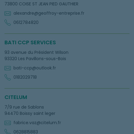
73800 COISE ST JEAN PIED GAUTHIER
alexandre@geoffroy-entreprise.fr
0612784820
BATI CCP SERVICES
93 avenue du Président Wilson
93320 Les Pavillons-sous-Bois
bati-ccp@outlook.fr
0182029718
CITELUM
7/9 rue de Sablons
94470 Boissy saint leger
fabrice.vaz@citelum.fr
0628815883