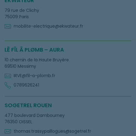
EKWATEUR
79 rue de Clichy
75009 Paris
mobilite-electrique@ekwateur.fr
LĒ FĪL Ā PLØMB – AURA
10 chemin de la Haute Bruyère
69510 Messimy
IRVE@fil-a-plomb.fr
0789626241
SOGETREL ROUEN
477 boulevard Dambourney
76350 OISSEL
thomas.trassypaillogues@sogetrel.fr