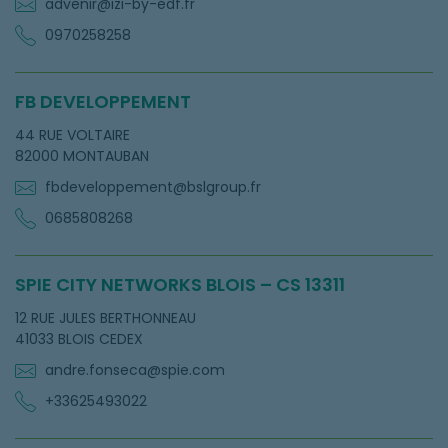
advenir@izi-by-edf.fr
0970258258
FB DEVELOPPEMENT
44 RUE VOLTAIRE
82000 MONTAUBAN
fbdeveloppement@bslgroup.fr
0685808268
SPIE CITY NETWORKS BLOIS – CS 13311
12 RUE JULES BERTHONNEAU
41033 BLOIS CEDEX
andre.fonseca@spie.com
+33625493022