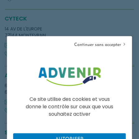
CYTECK
14 AV DE L'EUROPE
77144 MONTEVRAIN
cyrille.balta@gmail.com
Continuer sans accepter
0615694442
AZ CONNEX
6 rue augustin gavin
61120 Vimoutiers
Ce site utilise des cookies et vous
contact@az-connex.com
donne le contrôle sur ceux que vous
0750585422
souhaitez activer
SAS JACQUES BERNARD ELECTRICITE