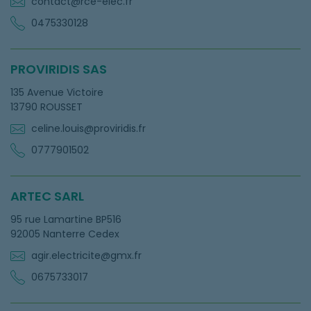
contact@rce-elec.fr
0475330128
PROVIRIDIS SAS
135 Avenue Victoire
13790 ROUSSET
celine.louis@proviridis.fr
0777901502
ARTEC SARL
95 rue Lamartine BP516
92005 Nanterre Cedex
agir.electricite@gmx.fr
0675733017