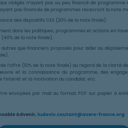
é aux obligés n’ayant pas ou peu financé de programme 
 n’ayant pas financés de programmes recevront la note ma
sance des dispositifs CEE (20% de la note finale).
ment dans les politiques, programmes et actions en faveu
, (40% de la note finale).
 autres que financiers proposés pour aider au déploie
ale).
 de l’offre (10% de la note finale) au regard de la clarté 
 œuvre et la connaissance du programme, des engagem
e l’intérêt et la motivation du candidat, etc.
 être envoyées par mail au format PDF sur papier à ent
nsable Advenir,
ludovic.coutant@avere-france.org