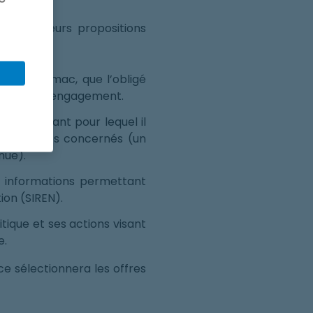
édiger leurs propositions
0 GWh cumac, que l’obligé
honorer son engagement.
tant restant pour lequel il
programmes concernés (un
nue).
 informations permettant
tion (SIREN).
itique et ses actions visant
e.
ce sélectionnera les offres