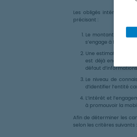
Les obligés intéressés p
précisant :
Le montant en euros
s’engage à financer s
Une estimation du niv
est déjà engagé dan
défaut d’informations
Le niveau de connai
d’identifier l’entité c
L’intérêt et l’engagem
à promouvoir la mobil
Afin de déterminer les can
selon les critères suivants :