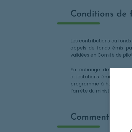
Conditions de
Les contributions au fond
appels de fonds émis pa
validées en Comité de pilo
En échange de leur contr
attestations émises par 
programme à hauteur d
l’arrêté du ministère en ch
Comment envoy