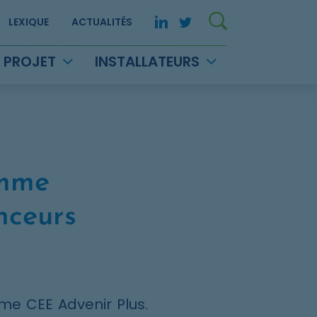
Rechercher 
LinkedIn. Opens in new
Twitter. Opens in 
LEXIQUE
ACTUALITÉS
 PROJET
INSTALLATEURS
amme
nceurs
me CEE Advenir Plus.