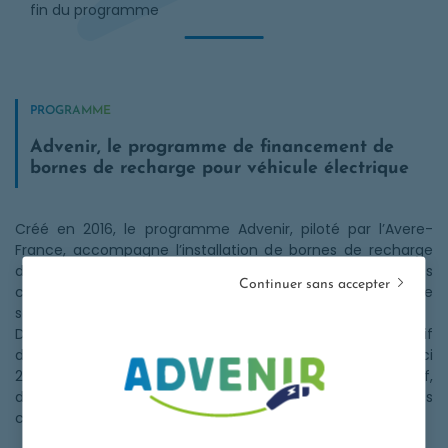
fin du programme
PROGRAMME
Advenir, le programme de financement de
bornes de recharge pour véhicule électrique
Créé en 2016, le programme Advenir, piloté par l’Avere-
France, accompagne l’installation de bornes de recharge
de véhicule électrique. Grâce aux mécanismes des
Continuer sans accepter
certificats d’énergie, il complète les initiatives publiques de
soutien à la mobilité électrique.
Doté d’un budget de 520 millions d’euros, l’objectif
d’Advenir est de financer 250 000 points de recharge d’ici
2027 à destination des particuliers en immeuble collectif,
des syndics de copropriété, des entreprises, des
collectivités et des personnes publiques.