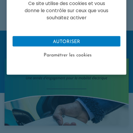
Ce site utilise des cookies et vous
donne le contrôle sur ceux que vous
En savoir plus
souhaitez activer
AUTORISER
A LA UNE
Paramétrer les cookies
Le programme Advenir publie son rapport annuel 2025