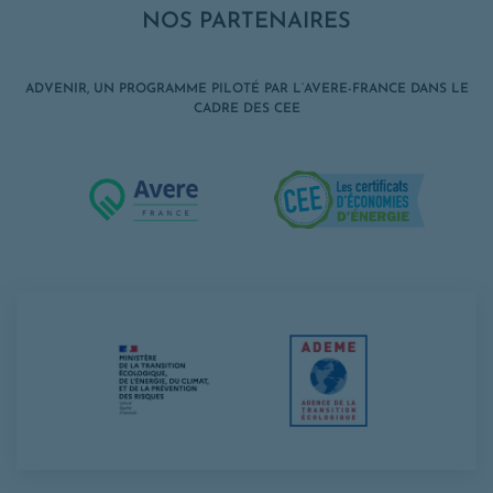
NOS PARTENAIRES
ADVENIR, UN PROGRAMME PILOTÉ PAR L’AVERE-FRANCE DANS LE
CADRE DES CEE
Opens in a new window
Opens in
Opens in a ne
Opens in a new window