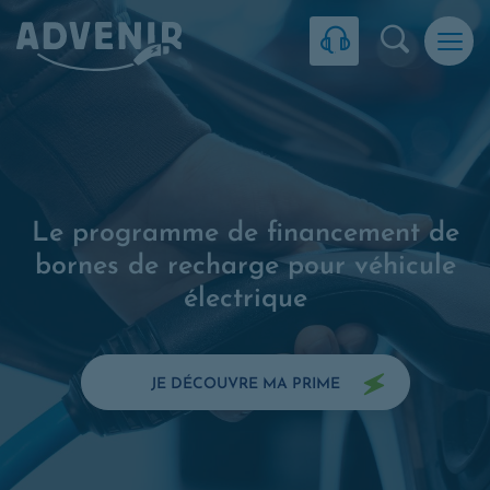
Skip to navigation
Skip to content
Skip to footer
Panneau de gestion des cookies
Recherc
Le programme de financement de
bornes de recharge pour véhicule
électrique
JE DÉCOUVRE MA PRIME