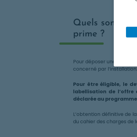
Quels sont les
prime ?
Pour déposer une demande d
concerné par l’installation
Pour être éligible, le 
labellisation de l’off
déclarée au programme a
L’obtention définitive de
du cahier des charges de 