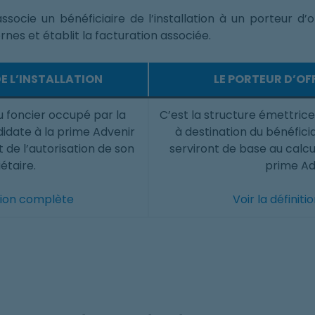
cie un bénéficiaire de l’installation à un porteur d’off
bornes et établit la facturation associée.
DE L’INSTALLATION
LE PORTEUR D’OFF
du foncier occupé par la
C’est la structure émettrice
idate à la prime Advenir
à destination du bénéficiai
t de l’autorisation de son
serviront de base au calcul
étaire.
prime Ad
ition complète
Voir la définit