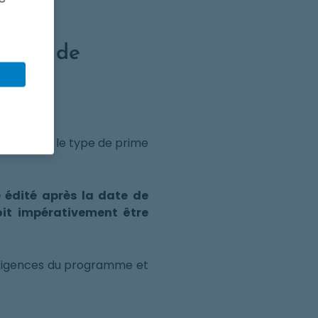
mande de
lisée pour le type de prime
é édité après la date de
oit impérativement être
 exigences du programme et