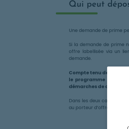
Qui peut dépo
Une demande de prime peut 
Si la demande de prime n’
offre labellisée via un lie
demande.
Compte tenu des notions
le programme recomman
démarches de dépôt de
Dans les deux cas, il est p
au porteur d’offre est tout