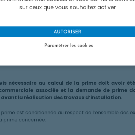
sur ceux que vous souhaitez activer
 prérequis pour déposer une de
AUTORISER
Paramétrer les cookies
e prime, il est nécessaire de disposer d’une offre label
.
devis nécessaire au calcul de la prime doit avoir ét
re commerciale associée et la demande de prime d
vant la réalisation des travaux d’installation.
 la prime est conditionnée au respect de l’ensemble des
la prime concernée.