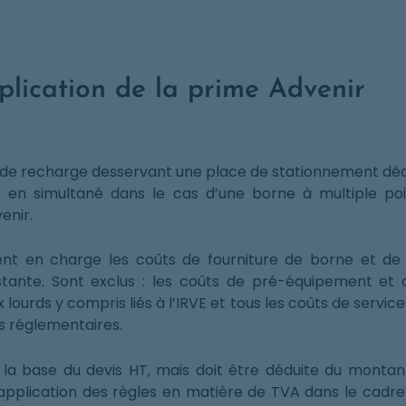
plication de la prime Advenir
ts de recharge desservant une place de stationnement déd
r en simultané dans le cas d’une borne à multiple po
enir.
nt en charge les coûts de fourniture de borne et d
xistante. Sont exclus : les coûts de pré-équipement et
x lourds y compris liés à l’IRVE et tous les coûts de service
ns réglementaires.
 la base du devis HT, mais doit être déduite du monta
 application des règles en matière de TVA dans le cad