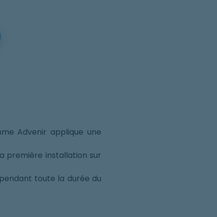
NS IN A NEW WINDOW
ramme Advenir applique une
a première installation sur
pendant toute la durée du