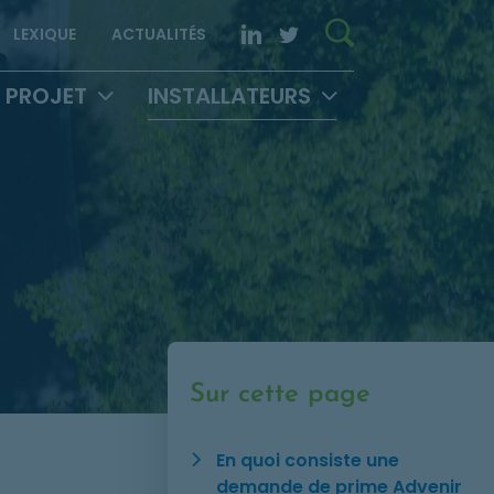
Rechercher 
LinkedIn. Opens in new
Twitter. Opens in 
LEXIQUE
ACTUALITÉS
 PROJET
INSTALLATEURS
Sur cette page
En quoi consiste une
demande de prime Advenir