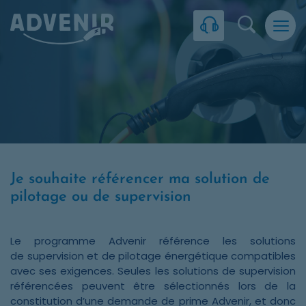
Skip to navigation
Skip to content
Skip to footer
Panneau de gestion des cookies
Recherc
Je souhaite référencer ma solution de
pilotage ou de supervision
Le programme Advenir référence les solutions
de supervision et de pilotage énergétique compatibles
avec ses exigences. Seules les solutions de supervision
référencées peuvent être sélectionnés lors de la
constitution d’une demande de prime Advenir, et donc