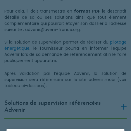
Pour cela, il doit transmettre en
format PDF
le descriptif
détaillé de sa ou ses solutions ainsi que tout élément
complémentaire qui pourrait étayer son dossier à l’adresse
suivante : advenir@avere-france.org.
Si la solution de supervision permet de réaliser du
pilotage
énergétique
, le fournisseur pourra en informer l’équipe
Advenir lors de sa demande de référencement afin le faire
publiquement apparaître.
Après validation par l’équipe Advenir, la solution de
supervision sera référencée sur le site advenir.mobi (voir
tableau ci-dessous).
Solutions de supervision référencées
Advenir