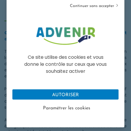
Continuer sans accepter
Solution de pilotage énergétique en local
Comment déposer une demande de référencement
de pilotage énergétique en local ?
Tout fournisseur de solutions de
pilotage énergétique
en
Ce site utilise des cookies et vous
local peut faire une demande de référencement auprès
donne le contrôle sur ceux que vous
du programme dès lors que sa solution est conforme aux
exigences du programme Advenir et des réglementations
souhaitez activer
et des normes de sécurité électrique en vigueur.
Pour cela, il doit transmettre en
format PDF
le descriptif
détaillé de sa ou ses solutions ainsi que tout élément
AUTORISER
complémentaire qui pourrait étayer son dossier à l’adresse
suivante : advenir@avere-france.org.
Paramétrer les cookies
Après validation par l’équipe Advenir, la solution de pilotage
énergétique en local concernée sera référencée sur le site