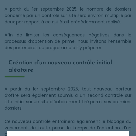
A partir du 1er septembre 2025, le nombre de dossiers
concerné par un contrôle sur site sera environ multiplié par
deux par rapport à ce qui était précédemment réalisé.
Afin de limiter les conséquences négatives dans le
processus d’obtention de prime, nous invitons l’ensemble
des partenaires du programme à s’y préparer.
Création d’un nouveau contrôle initial
aléatoire
A partir du 1er septembre 2025, tout nouveau porteur
d’offre sera également soumis à un second contrôle sur
site initial sur un site aléatoirement tiré parmi ses premiers
dossiers.
Ce nouveau contrôle entraînera également le blocage du
versement de toute prime le temps de l’obtention d’un
contrôle conforme.