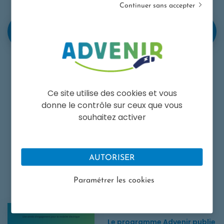
Continuer sans accepter
EN SAVOIR PLUS SUR LA POLITIQUE DE
OPENS IN A NEW W
CONTROLE ADVENIR
Ce site utilise des cookies et vous
donne le contrôle sur ceux que vous
Facebook. Ouvre une nouvelle fenêtre.
Twitter. Ouvre une nouvelle fenêtr
LinkedIn. Ouvre une nouvelle
souhaitez activer
retour aux actualités
AUTORISER
ARTICLES RÉCENTS
Paramétrer les cookies
Le programme Advenir publie son rapport annuel 2025
23 juillet 2026
Le programme Advenir publie