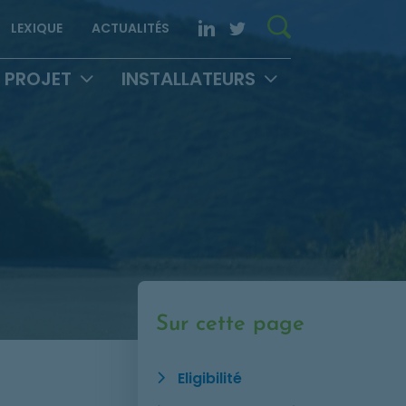
Rechercher 
LinkedIn. Opens in new
Twitter. Opens in 
LEXIQUE
ACTUALITÉS
 PROJET
INSTALLATEURS
Sur cette page
Eligibilité