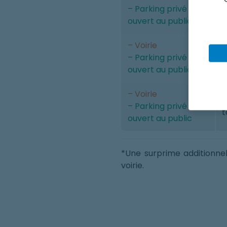
O
– Parking privé
t
ouvert au public
– Voirie
O
– Parking privé
t
ouvert au public
– Voirie
O
– Parking privé
t
ouvert au public
*Une surprime additionne
voirie.