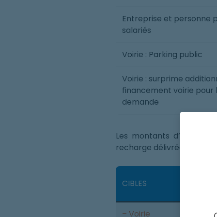
Entreprise et personne pu
salariés
Voirie : Parking public
Voirie : surprime addition
financement voirie pour 
demande
Les montants d’aides pou
recharge délivrée par cha
CIBLES
– Voirie