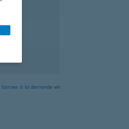
.a.d.*
a.d.*
s
bornes à la demande
en