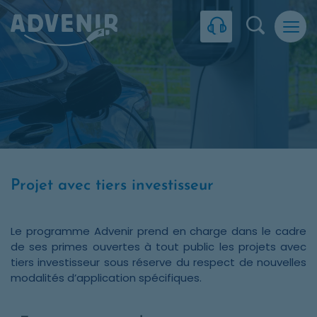
Skip to navigation
Skip to content
Skip to footer
Panneau de gestion des cookies
Recherc
Projet avec tiers investisseur
Le programme Advenir prend en charge dans le cadre
de ses primes ouvertes à tout public les projets avec
tiers investisseur sous réserve du respect de nouvelles
modalités d’application spécifiques.