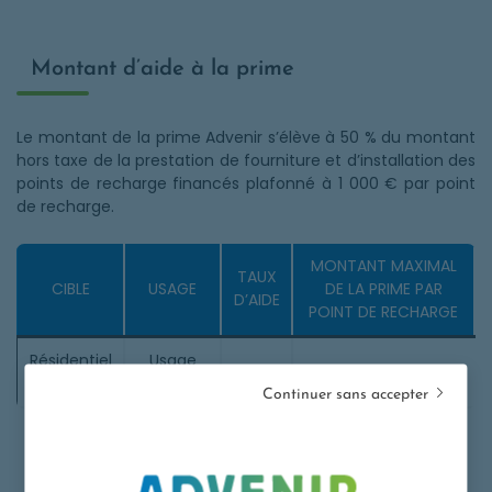
Montant d’aide à la prime
Le montant de la prime Advenir s’élève à 50 % du montant
hors taxe de la prestation de fourniture et d’installation des
points de recharge financés plafonné à 1 000 € par point
de recharge.
MONTANT MAXIMAL
TAUX
CIBLE
USAGE
DE LA PRIME PAR
D’AIDE
POINT DE RECHARGE
Résidentiel
Usage
50%
1 000€ HT
collectif
individuel
Continuer sans accepter