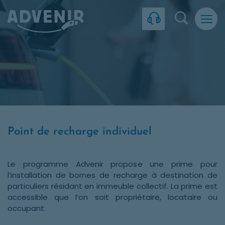
Skip to navigation
Skip to content
Skip to footer
Panneau de gestion des cookies
Recherc
Point de recharge individuel
Le programme Advenir propose une prime pour
l’installation de bornes de recharge à destination de
particuliers résidant en immeuble collectif. La prime est
accessible que l’on soit propriétaire, locataire ou
occupant.