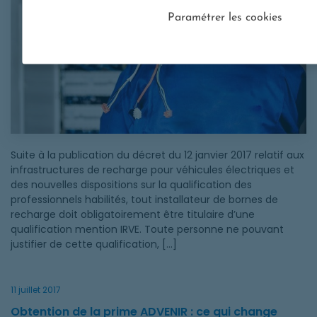
Paramétrer les cookies
Suite à la publication du décret du 12 janvier 2017 relatif aux
infrastructures de recharge pour véhicules électriques et
des nouvelles dispositions sur la qualification des
professionnels habilités, tout installateur de bornes de
recharge doit obligatoirement être titulaire d’une
qualification mention IRVE. Toute personne ne pouvant
justifier de cette qualification, […]
11 juillet 2017
Obtention de la prime ADVENIR : ce qui change