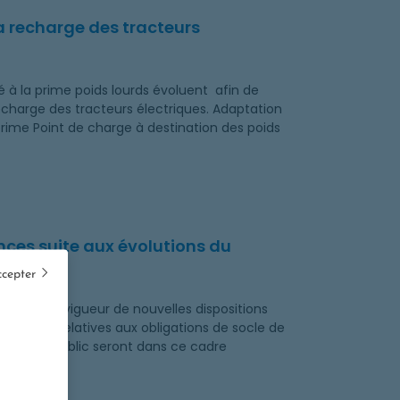
a recharge des tracteurs
té à la prime poids lourds évoluent afin de
echarge des tracteurs électriques. Adaptation
prime Point de charge à destination des poids
ces suite aux évolutions du
ccepter
entrée en vigueur de nouvelles dispositions
igations relatives aux obligations de socle de
es à tout public seront dans ce cadre