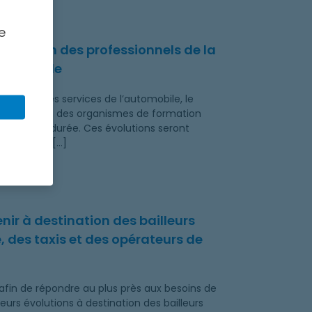
 la formation automobile
e
tination des professionnels de la
automobile
ionnels des services de l’automobile, le
 destination des organismes de formation
ion courte durée. Ces évolutions seront
des primes […]
nopropriété, des taxis et des opérateurs de flottes d'auto
ir à destination des bailleurs
, des taxis et des opérateurs de
fin de répondre au plus près aux besoins de
eurs évolutions à destination des bailleurs