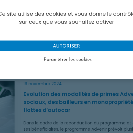
ination des professionnels de la location courte durée et
4 décembre 2024
Ce site utilise des cookies et vous donne le contrôl
Evolution des modalités de primes à des
sur ceux que vous souhaitez activer
location courte durée et la formation 
Afin de répondre au plus près aux besoins des profess
AUTORISER
programme Advenir prévoit une série d’évolutions à
automobile et des entreprises de véhicules de locat
Paramétrer les cookies
effectives à compter du 1er janvier 2025. Evolutions 
 à destination des bailleurs sociaux, des bailleurs en mo
19 novembre 2024
Evolution des modalités de primes Adven
sociaux, des bailleurs en monopropriété
flottes d'autocar
Dans le cadre de la reconduction du programme et a
ses bénéficiaires, le programme Advenir prévoit plusi