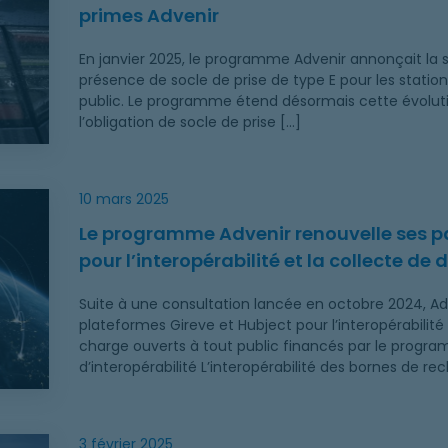
primes Advenir
En janvier 2025, le programme Advenir annonçait la su
présence de socle de prise de type E pour les stati
public. Le programme étend désormais cette évoluti
l’obligation de socle de prise […]
enariats avec Gireve et Hubject pour l’interopérabilité 
10 mars 2025
Le programme Advenir renouvelle ses pa
pour l’interopérabilité et la collecte de
Suite à une consultation lancée en octobre 2024, Ad
plateformes Gireve et Hubject pour l’interopérabilité
charge ouverts à tout public financés par le progra
d’interopérabilité L’interopérabilité des bornes de r
 recharge des tracteurs électriques
3 février 2025