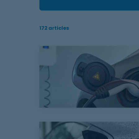
172 articles
Advenir simplifie ses exigences en suppri
La fin de l’obligation de socle de prise 