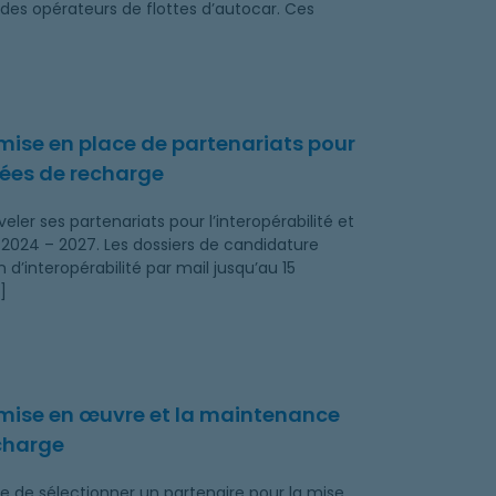
 des opérateurs de flottes d’autocar. Ces
a collecte des données de recharge
mise en place de partenariats pour
nnées de recharge
ler ses partenariats pour l’interopérabilité et
 2024 – 2027. Les dossiers de candidature
 d’interopérabilité par mail jusqu’au 15
]
la donnée de recharge
 mise en œuvre et la maintenance
charge
 de sélectionner un partenaire pour la mise