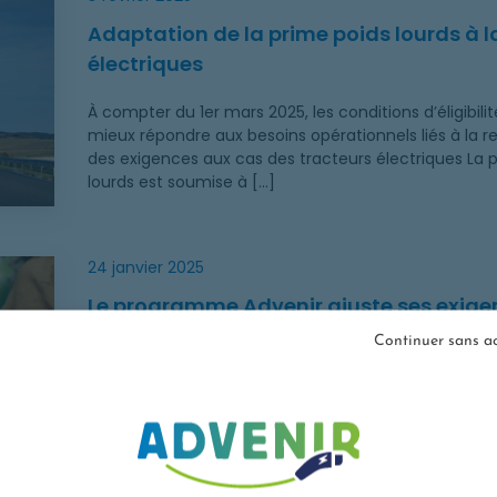
Adaptation de la prime poids lourds à l
électriques
À compter du 1er mars 2025, les conditions d’éligibili
mieux répondre aux besoins opérationnels liés à la r
des exigences aux cas des tracteurs électriques La 
lourds est soumise à […]
s suite aux évolutions du décret IRVE et de l’AFIR
24 janvier 2025
Le programme Advenir ajuste ses exigen
décret IRVE et de l’AFIR
Continuer sans a
Le programme Advenir revoit ses exigences suite à l’
du décret IRVE et du règlement européen AFIR. Les obl
prise de type 2 et de type E pour les stations ouvert
supprimées […]