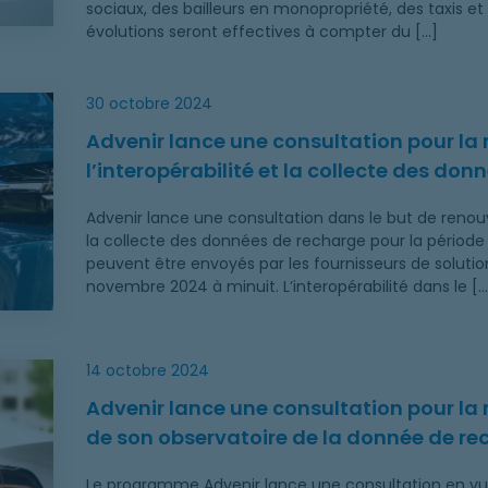
sociaux, des bailleurs en monopropriété, des taxis et
évolutions seront effectives à compter du […]
ise en place de partenariats pour l’interopérabilité et l
30 octobre 2024
Advenir lance une consultation pour la 
l’interopérabilité et la collecte des do
Advenir lance une consultation dans le but de renouve
la collecte des données de recharge pour la période
peuvent être envoyés par les fournisseurs de solution
novembre 2024 à minuit. L’interopérabilité dans le […
mise en œuvre et la maintenance de son observatoire de 
14 octobre 2024
Advenir lance une consultation pour la
de son observatoire de la donnée de re
Le programme Advenir lance une consultation en vue