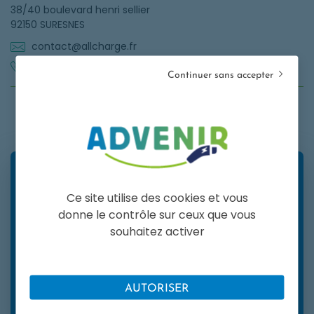
38/40 boulevard henri sellier
92150 SURESNES
contact@allcharge.fr
0970070700
Continuer sans accepter
Ce site utilise des cookies et vous
Un doute sur la prime correspondant à votre
donne le contrôle sur ceux que vous
projet ?
Avant de contacter un installateur, rendez-vous sur
souhaitez activer
notre simulateur de projet.
OPENS IN A NEW
JE DEFINIS MON PROJET
AUTORISER