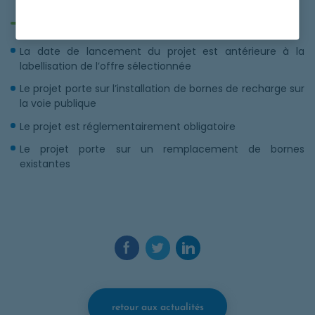
pas être financé par ADVENIR ?
La date de lancement du projet est antérieure à la
labellisation de l’offre sélectionnée
Le projet porte sur l’installation de bornes de recharge sur
la voie publique
Le projet est réglementairement obligatoire
Le projet porte sur un remplacement de bornes
existantes
Facebook. Ouvre une nouvelle fenêtre.
Twitter. Ouvre une nouvelle fenêtr
LinkedIn. Ouvre une nouvelle
retour aux actualités