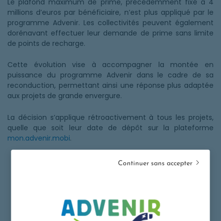
Le plafond maximum de prime, précédemment fixé à 4
millions d’euros par bénéficiaire, n’est plus appliqué par le
programme Advenir. Les collectivités peuvent également
dorénavant effectuer leur demande de prime sans limite
de points de recharge.
Cette évolution vise à accompagner la montée en
puissance du programme Advenir dans le cadre de sa
reconduction, permettant ainsi une réponse plus adaptée
aux projets de grande envergure.
La décision s’applique rétroactivement à tous les projets,
quelle que soit leur date de dépôt sur la plateforme
mon.advenir.mobi
.
Continuer sans accepter
Facebook. Ouvre une nouvelle fenêtre.
Twitter. Ouvre une nouvelle fenêtr
LinkedIn. Ouvre une nouvelle