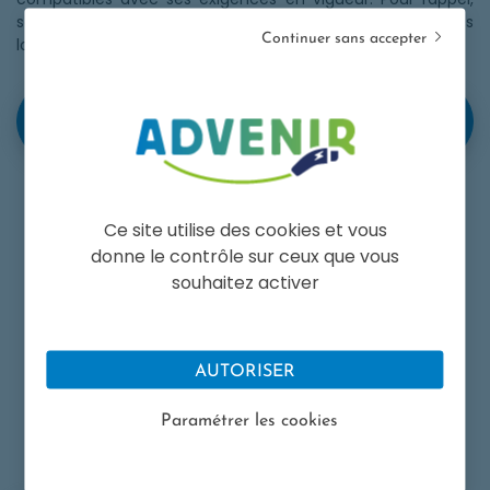
seuls les matériels référencés peuvent être sélectionnés
Continuer sans accepter
lors de la constitution d’une demande de prime Advenir.
EN SAVOIR PLUS SUR LE RÉFÉRENCEMENT DE
OPENS IN A NEW WINDO
MATÉRIEL
Ce site utilise des cookies et vous
donne le contrôle sur ceux que vous
souhaitez activer
Facebook. Ouvre une nouvelle fenêtre.
Twitter. Ouvre une nouvelle fenêtr
LinkedIn. Ouvre une nouvelle
retour aux actualités
AUTORISER
Paramétrer les cookies
ARTICLES RÉCENTS