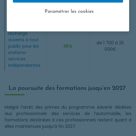
véhicules de
300€
location de
Paramétrer les cookies
courte durée
Points de
recharge
ouverts à tout
de 1 700 à 25
public pour les
35%
000€
stations-
services
indépendantes
La poursuite des formations jusqu’en 2027
Malgré l’arrêt des primes du programme Advenir dédiées
aux professionnels des services de l’automobile, les
formations destinées à ces professionnels restent quant à
elles maintenues jusqu’à fin 2027.