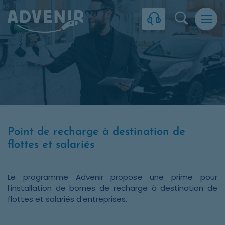
Skip to navigation
Skip to content
Skip to footer
Panneau de gestion des cookies
Recherc
Point de recharge à destination de
flottes et salariés
Le programme Advenir propose une prime pour
l’installation de bornes de recharge à destination de
flottes et salariés d’entreprises.