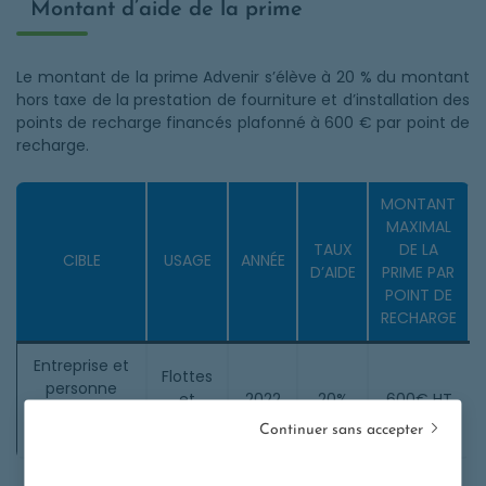
Montant d’aide de la prime
Le montant de la prime Advenir s’élève à 20 % du montant
hors taxe de la prestation de fourniture et d’installation des
points de recharge financés plafonné à 600 € par point de
recharge.
MONTANT
MAXIMAL
TAUX
DE LA
CIBLE
USAGE
ANNÉE
D’AIDE
PRIME PAR
POINT DE
RECHARGE
Entreprise et
Flottes
personne
et
2022
20%
600€ HT
publique :
salariés
Continuer sans accepter
parking privé