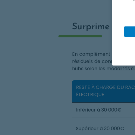
Surprime au ra
En complément des montan
résiduels de connexion rés
hubs selon les modalités su
RESTE À CHARGE DU R
ÉLECTRIQUE
Inférieur à 30 000€
Supérieur à 30 000€