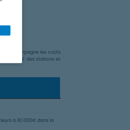
enir accompagne les coûts
 à le
TURPE
des stations et
ieurs à 30 000€ dans la