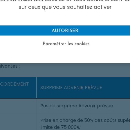
sur ceux que vous souhaitez activer
ccordement électrique
AUTORISER
Paramétrer les cookies
ts de prime par niveau de station, le programme Adv
eau des stations et hubs après réfaction de la part liée
ivantes :
ACCORDEMENT
SURPRIME ADVENIR PRÉVUE
Pas de surprime Advenir prévue
Prise en charge de 50% des coûts supér
limite de 75 000€