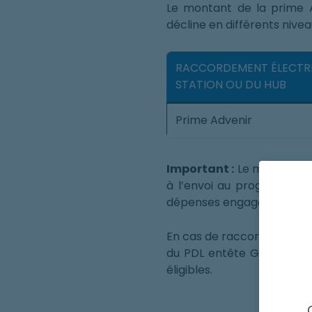
Le montant de la prime A
décline en différents nive
RACCORDEMENT ÉLECTRI
STATION OU DU HUB
Prime Advenir
Important :
Le montant de 
à l’envoi au programme A
dépenses engagées par le 
En cas de raccordement sur 
du PDL entête GRD d’une
éligibles.