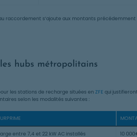
 au raccordement s’ajoute aux montants précédemment
les hubs métropolitains
our les stations de recharge situées en
ZFE
qui justifiero
aires selon les modalités suivantes :
SURPRIME
MONTA
arge entre 7,4 et 22 kW AC installés
10 000