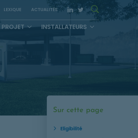
Rechercher 
LinkedIn. Opens in new
Twitter. Opens in 
LEXIQUE
ACTUALITÉS
 PROJET
INSTALLATEURS
Sur cette page
Eligibilité