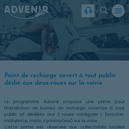
Skip to navigation
Skip to content
Skip to footer
Panneau de gestion des cookies
Recherc
Point de recharge ouvert à tout public
dédié aux deux-roues sur la voirie
Le programme Advenir propose une prime pour
l’installation de bornes de recharge ouvertes à tout
public et dédiées aux 2 roues catégorie L (scooter,
mobylette, moto, cyclomoteur) sur la voirie.
Cette prime est réservée aux collectivités locales