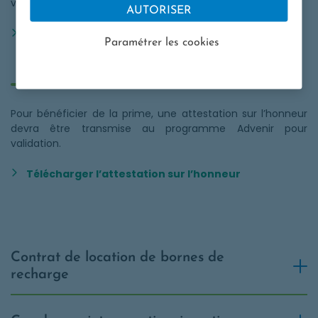
vigueur.
AUTORISER
Opens in a new window
Télécharger le cahier des charges
Paramétrer les cookies
Attestation sur l’honneur
Pour bénéficier de la prime, une attestation sur l’honneur
devra être transmise au programme Advenir pour
validation.
Opens in a new window
Télécharger l’attestation sur l’honneur
Contrat de location de bornes de
recharge