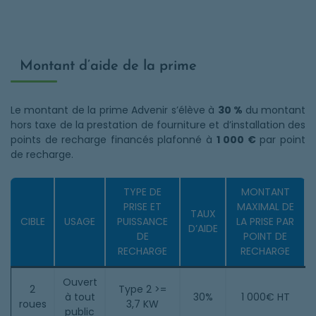
Montant d’aide de la prime
Le montant de la prime Advenir s’élève à
30 %
du montant
hors taxe de la prestation de fourniture et d’installation des
points de recharge financés plafonné à
1 000 €
par point
de recharge.
TYPE DE
MONTANT
PRISE ET
MAXIMAL DE
TAUX
CIBLE
USAGE
PUISSANCE
LA PRISE PAR
D’AIDE
DE
POINT DE
RECHARGE
RECHARGE
Ouvert
2
Type 2 >=
à tout
30%
1 000€ HT
roues
3,7 KW
public